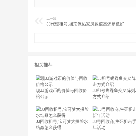
上一篇:
JJ代理租号,祖宗保佑家风数值高还是低好
相关推荐
现JJ游戏币的价值与回收价
JJ租号蝴蝶鱼交叉阵列
格公示
方式介绍
JJ回收租号,宝可梦大探险水
JJ号回收商,生死狙击
结晶怎么获得
年活动