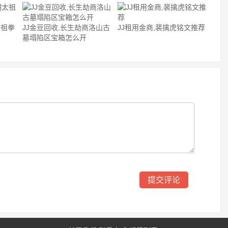
太祖拳
JJ金豆回收,长生劫商洛山古
JJ租用金商,裴擒虎铭文推荐
墓塌陷区宝箱怎么开