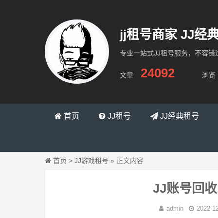
jj租号商家 JJ
专业一站式JJ租号服务，不容错
24092
文章
浏览
缇跳网络
首页
JJ租号
JJ经典租号
首页
>
JJ游戏租号
»
正文内容
JJ账号回
admin
2022-1