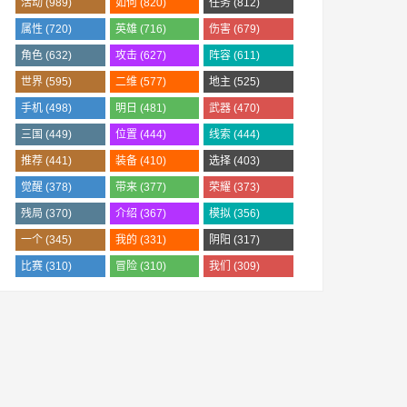
活动
(989)
如何
(820)
任务
(812)
属性
(720)
英雄
(716)
伤害
(679)
角色
(632)
攻击
(627)
阵容
(611)
世界
(595)
二维
(577)
地主
(525)
手机
(498)
明日
(481)
武器
(470)
三国
(449)
位置
(444)
线索
(444)
推荐
(441)
装备
(410)
选择
(403)
觉醒
(378)
带来
(377)
荣耀
(373)
残局
(370)
介绍
(367)
模拟
(356)
一个
(345)
我的
(331)
阴阳
(317)
比赛
(310)
冒险
(310)
我们
(309)