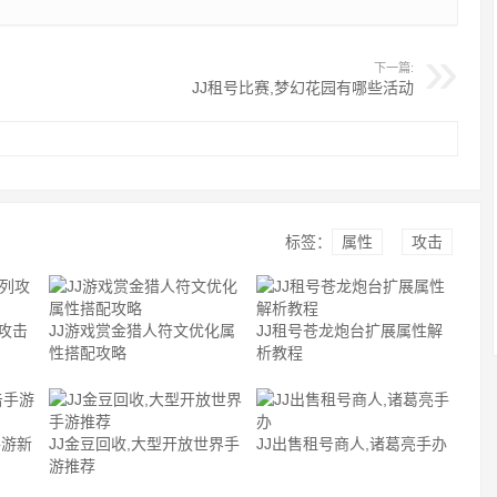
下一篇:
JJ租号比赛,梦幻花园有哪些活动
标签：
属性
攻击
攻击
JJ游戏赏金猎人符文优化属
JJ租号苍龙炮台扩展属性解
性搭配攻略
析教程
手游新
JJ金豆回收,大型开放世界手
JJ出售租号商人,诸葛亮手办
游推荐