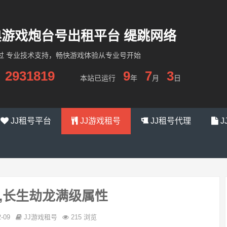
经典游戏炮台号出租平台 缇跳网络
过 专业技术支持，畅快游戏体验从专业号开始
2931819
9
7
3
本站已运行
年
月
日
JJ租号平台
JJ游戏租号
JJ租号代理
J
收,长生劫龙满级属性
2-09
JJ游戏租号
215 浏览