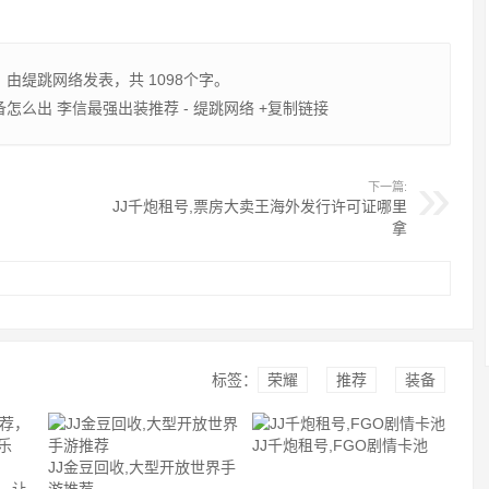
，由
缇跳网络
发表，共 1098个字。
备怎么出 李信最强出装推荐 - 缇跳网络
+复制链接
下一篇:
JJ千炮租号,票房大卖王海外发行许可证哪里
拿
标签：
荣耀
推荐
装备
JJ千炮租号,FGO剧情卡池
JJ金豆回收,大型开放世界手