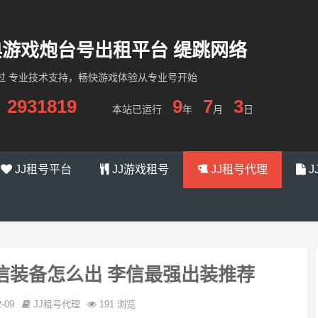
经典游戏炮台号出租平台 缇跳网络
过 专业技术支持，畅快游戏体验从专业号开始
2931819
9
7
3
本站已运行
年
月
日
JJ租号平台
JJ游戏租号
JJ租号代理
J
李信装备怎么出 李信最强出装推荐
2-09
JJ租号代理
191 浏览